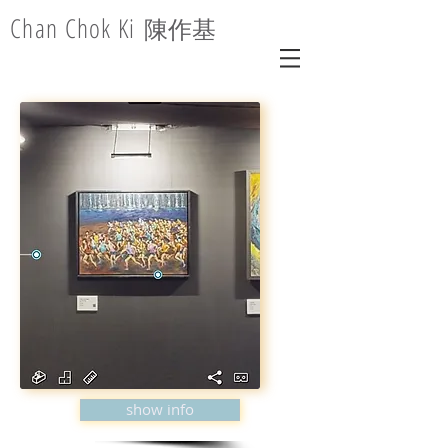
Chan Chok Ki
陳作基
show info